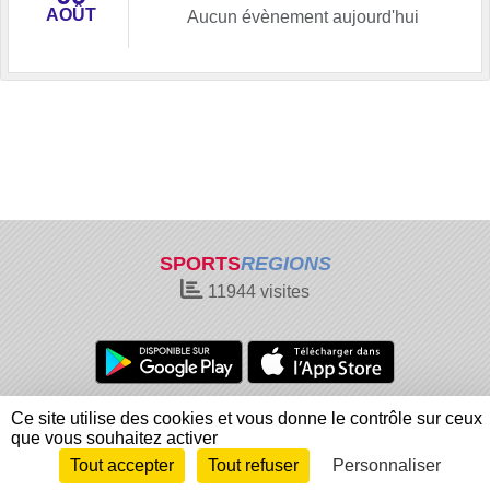
AOÛT
Aucun évènement aujourd'hui
SPORTS
REGIONS
11944
visites
Charte cookies
Gestion des cookies
Ce site utilise des cookies et vous donne le contrôle sur ceux
Informations légales
Signaler un contenu inapproprié
que vous souhaitez activer
Tout accepter
Tout refuser
Personnaliser
Envie de participer ?
Connexion