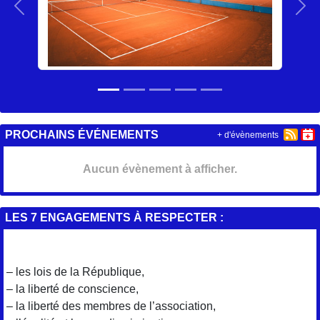
Précedent
Sui
PROCHAINS ÉVÉNEMENTS
+ d'évènements
Aucun évènement à afficher.
LES 7 ENGAGEMENTS À RESPECTER :
– les lois de la République,
– la liberté de conscience,
– la liberté des membres de l’association,