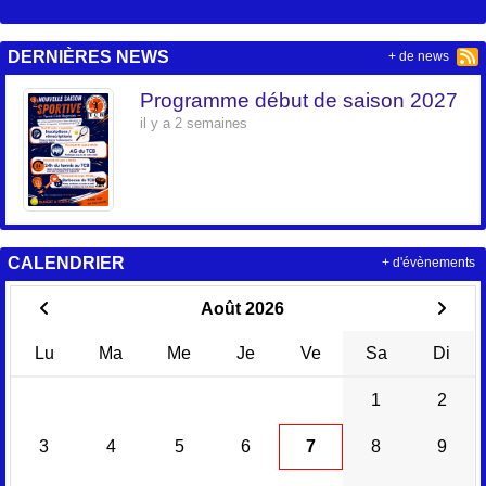
DERNIÈRES NEWS
+ de news
Programme début de saison 2027
il y a 2 semaines
CALENDRIER
+ d'évènements
Août 2026
Lu
Ma
Me
Je
Ve
Sa
Di
1
2
3
4
5
6
7
8
9